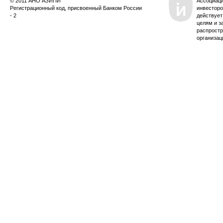
© 2011 АНО АЗИПИ
Ассоциац
Регистрационный код, присвоенный Банком России
инвесторо
- 2
действует
целям и з
распростр
организац