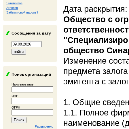
Эмитентов
Дата раскрытия:
Агентов
Забыли свой пароль?
Общество с ог
ответственнос
Сообщения за дату
"Специализиро
общество Сина
Изменение соста
предмета залога
Поиск организаций
эмитента с зал
Наименование
ИНН
1. Общие сведе
ОГРН
1.1. Полное фи
наименование (
Расширенно