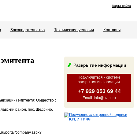
Карта сайта
и
Законодательство
Технические условия
Контакты
 эмитента
Раскрытие информации
Подключиться к системе
раскрытия информации
:
+7 929 053 69 44
Email: info@azipi.ru
анизации) эмитента: Общество с
славский район, пос. Щедрино,
ru/portal/company.aspx?