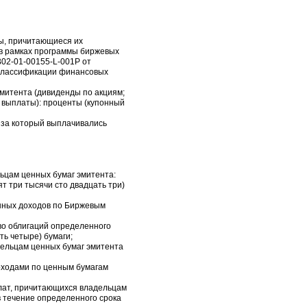
ы, причитающиеся их
в рамках программы биржевых
B02-01-00155-L-001P от
д классификации финансовых
эмитента (дивиденды по акциям;
е выплаты): проценты (купонный
), за который выплачивались
ьцам ценных бумаг эмитента:
т три тысячи сто двадцать три)
енных доходов по Биржевым
тво облигаций определенного
ть четыре) бумаги;
дельцам ценных бумаг эмитента
доходами по ценным бумагам
плат, причитающихся владельцам
в течение определенного срока