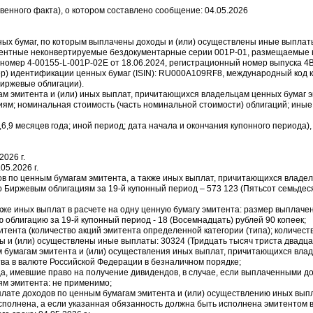
венного факта), о котором составлено сообщение: 04.05.2026
ных бумаг, по которым выплачены доходы и (или) осуществлены иные выплат
центные неконвертируемые бездокументарные серии 001P-01, размещаемые 
омер 4-00155-L-001P-02E от 18.06.2024, регистрационный номер выпуска 4
мер) идентификации ценных бумаг (ISIN): RU000A109RF8, международный ко
Биржевые облигации).
гам эмитента и (или) иных выплат, причитающихся владельцам ценных бумаг 
иям; номинальная стоимость (часть номинальной стоимости) облигаций; ины
3,6,9 месяцев года; иной период; дата начала и окончания купонного периода
2026 г.
05.2026 г.
в по ценным бумагам эмитента, а также иных выплат, причитающихся владел
Биржевым облигациям за 19-й купонный период – 573 123 (Пятьсот семьдеся
акже иных выплат в расчете на одну ценную бумагу эмитента: размер выплач
 облигацию за 19-й купонный период - 18 (Восемнадцать) рублей 90 копеек;
итента (количество акций эмитента определенной категории (типа); количес
ы и (или) осуществлены иные выплаты: 30324 (Тридцать тысяч триста двадца
м бумагам эмитента и (или) осуществления иных выплат, причитающихся вла
ва в валюте Российской Федерации в безналичном порядке;
ица, имевшие право на получение дивидендов, в случае, если выплаченными 
ям эмитента: не применимо;
выплате доходов по ценным бумагам эмитента и (или) осуществлению иных вы
сполнена, а если указанная обязанность должна быть исполнена эмитентом 