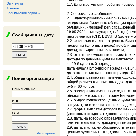
id=39174
Эмитентов
1.7. Дата наступления события (сущест
Агентов
Забыли свой пароль?
2. Содержание сообщения
2.1. идентификационные признаки цен
владельцам: биржевые облигации про
облигаций, имеющей регистрационный н
19.09.2024 г., международный код (но
Сообщения за дату
инструментов (CFI): DBVUFB (далее – 
2.2. категория выплат по ценным бума
проценты (купонный доход) по облигац
доход) по Биржевым облигациям;
2.3. отчетный (купонный) период (год, 
доходы по ценным бумагам эмитента:
за 19-й купонный период
дата начала купонного периода - 01.04.
дата окончания купонного периода - 01.
2.4. общий размер выплаченных доходо
Поиск организаций
общий размер выплаченных доходов по 
рубля 60 копеек;
Наименование
2.5. размер выплаченных доходов, а т
облигациям в расчете на одну Биржевую
2.6. общее количество ценных бумаг эм
ИНН
выпуска), по которым выплачены доход
2.7. форма выплаты доходов по ценны
ОГРН
(денежные средства): денежные средст
2.8. дата, на которую определялись л
эмитента являются дивиденды по акци
2.9. дата, в которую обязанность по 
ценных бумаг эмитента, должна быть и
Расширенно