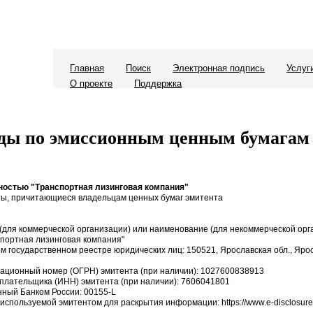
Главная
Поиск
Электронная подпись
Услуг
О проекте
Поддержка
ды по эмиссионным ценным бумагам
ностью "Транспортная лизинговая компания"
ы, причитающиеся владельцам ценных бумаг эмитента
для коммерческой организации) или наименование (для некоммерческой орг
спортная лизинговая компания"
ом государственном реестре юридических лиц: 150521, Ярославская обл., Яро
рационный номер (ОГРН) эмитента (при наличии): 1027600838913
плательщика (ИНН) эмитента (при наличии): 7606041801
нный Банком России: 00155-L
 используемой эмитентом для раскрытия информации: https://www.e-disclosure.