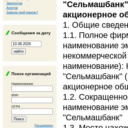
"Сельмашбанк"
Эмитентов
Агентов
акционерное о
Забыли свой пароль?
1. Общие сведе
1.1. Полное фи
Сообщения за дату
наименование э
некоммерческой
наименование):
Поиск организаций
"Сельмашбанк" 
акционерное об
Наименование
1.2. Сокращенн
ИНН
наименование э
ОГРН
"Сельмашбанк"
1.3. Место нахо
Расширенно