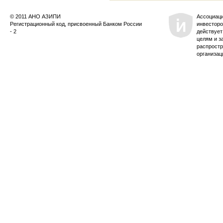
© 2011 АНО АЗИПИ
Ассоциац
Регистрационный код, присвоенный Банком России
инвесторо
- 2
действует
целям и з
распростр
организац