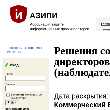
Ассоциация защиты
Главн
информационных прав инвесторов
Техни
Решения со
Персональные страницы
эмитентов
директоров
Вход
(наблюдате
Логин:
Пароль:
Дата раскрытия:
Запомнить меня на этом
компьютере
Коммерческий 
регистрация для: