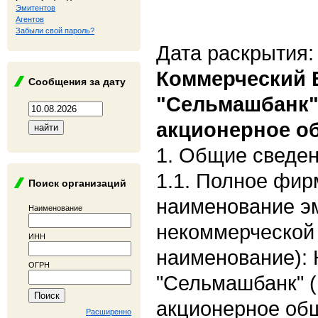
Эмитентов
Агентов
Забыли свой пароль?
Дата раскрытия:
Коммерческий 
Сообщения за дату
"Сельмашбанк"
акционерное о
1. Общие сведе
1.1. Полное фи
Поиск организаций
наименование э
Наименование
некоммерческой
ИНН
наименование):
ОГРН
"Сельмашбанк" 
акционерное об
Расширенно