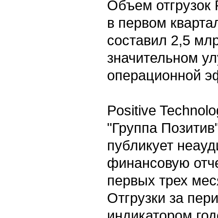
Объем отгрузок P
в первом кварта
составил 2,5 мл
значительном у
операционной э
Positive Technol
"Группа Позитив
публикует неау
финансовую отче
первых трех мес
Отгрузки за пер
индикатором го