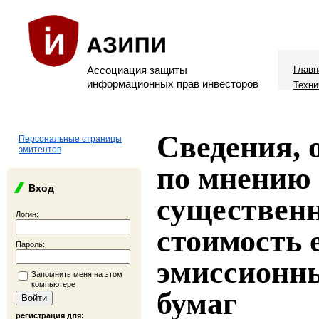
Ассоциация защиты
Главн
информационных прав инвесторов
Техни
Сведения,
Персональные страницы
эмитентов
по мнению 
Вход
существенн
Логин:
стоимость 
Пароль:
эмиссионн
Запомнить меня на этом
компьютере
бумаг
регистрация для: