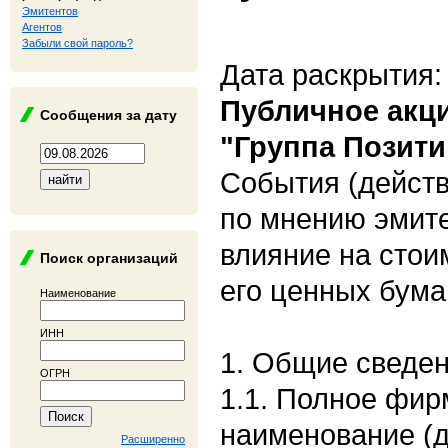
Эмитентов
Агентов
Забыли свой пароль?
Дата раскрытия:
Публичное акц
Сообщения за дату
"Группа Позити
События (действ
по мнению эмит
влияние на стои
Поиск организаций
его ценных бума
Наименование
ИНН
1. Общие сведе
ОГРН
1.1. Полное фи
наименование (
Расширенно