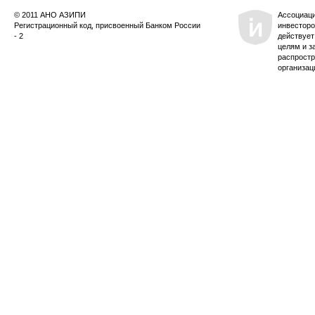
© 2011 АНО АЗИПИ
Ассоциац
Регистрационный код, присвоенный Банком России
инвесторо
- 2
действует
целям и з
распростр
организац