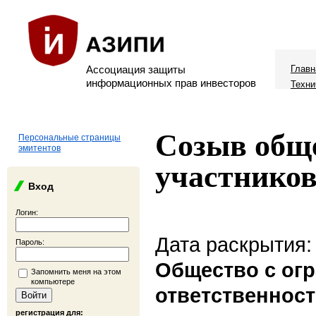
Ассоциация защиты
Главн
информационных прав инвесторов
Техни
Созыв обще
Персональные страницы
эмитентов
участников
Вход
Логин:
Дата раскрытия:
Пароль:
Общество с ог
Запомнить меня на этом
компьютере
ответственнос
регистрация для: