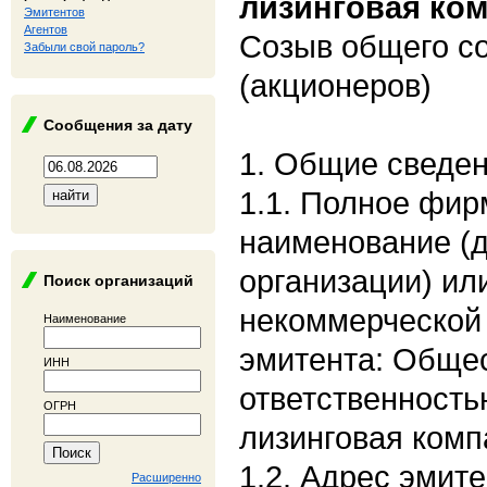
лизинговая ко
Эмитентов
Агентов
Созыв общего с
Забыли свой пароль?
(акционеров)
Сообщения за дату
1. Общие сведе
1.1. Полное фи
наименование (
организации) ил
Поиск организаций
некоммерческой 
Наименование
эмитента: Общес
ИНН
ответственность
ОГРН
лизинговая комп
1.2. Адрес эмите
Расширенно