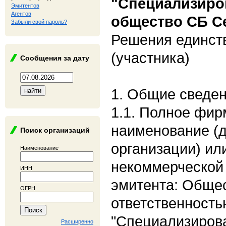
"Специализиро
Эмитентов
Агентов
общество СБ С
Забыли свой пароль?
Решения единст
(участника)
Сообщения за дату
1. Общие сведе
1.1. Полное фи
наименование (
Поиск организаций
организации) ил
Наименование
некоммерческой 
ИНН
эмитента: Общес
ОГРН
ответственность
"Специализиров
Расширенно