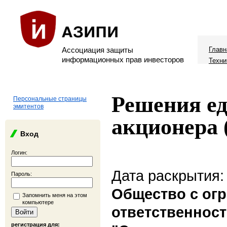
Ассоциация защиты
Главн
информационных прав инвесторов
Техни
Решения ед
Персональные страницы
эмитентов
акционера 
Вход
Логин:
Дата раскрытия:
Пароль:
Общество с ог
Запомнить меня на этом
компьютере
ответственнос
регистрация для: