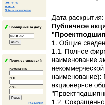
Эмитентов
Агентов
Забыли свой пароль?
Дата раскрытия:
Публичное акц
Сообщения за дату
"Проектподшип
1. Общие сведе
1.1. Полное фи
наименование э
Поиск организаций
некоммерческой
Наименование
наименование):
ИНН
акционерное об
ОГРН
"Проектподшипн
1.2. Сокращенн
Расширенно