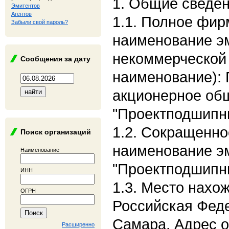
1. Общие сведе
Эмитентов
Агентов
1.1. Полное фи
Забыли свой пароль?
наименование э
некоммерческой
Сообщения за дату
наименование):
акционерное об
"Проектподшипн
1.2. Сокращенн
Поиск организаций
наименование э
Наименование
"Проектподшипн
ИНН
1.3. Место нахо
ОГРН
Российская Феде
Самара. Адрес о
Расширенно