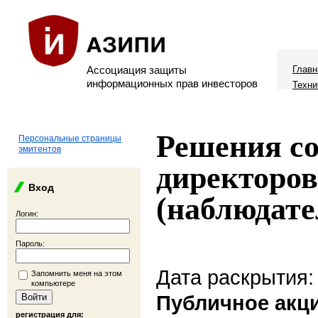
Ассоциация защиты
Главн
информационных прав инвесторов
Техни
Решения со
Персональные страницы
эмитентов
директоров
Вход
(наблюдате
Логин:
Пароль:
Дата раскрытия:
Запомнить меня на этом
компьютере
Публичное акц
регистрация для: