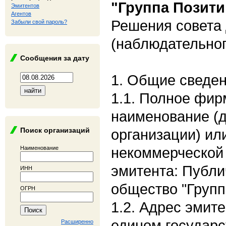
"Группа Позити
Эмитентов
Агентов
Решения совета
Забыли свой пароль?
(наблюдательног
Сообщения за дату
1. Общие сведе
1.1. Полное фи
наименование (
Поиск организаций
организации) ил
некоммерческой 
Наименование
эмитента: Публи
ИНН
общество "Групп
ОГРН
1.2. Адрес эмите
едином государс
Расширенно