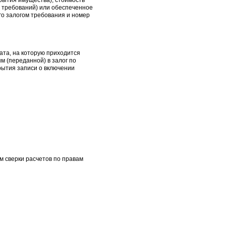
крытия имущества), стоимость
х требований) или обеспеченное
го залогом требования и номер
ата, на которую приходится
м (переданной) в залог по
рытия записи о включении
м сверки расчетов по правам