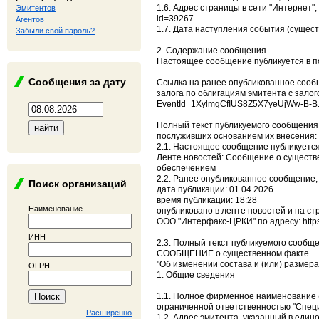
1.6. Адрес страницы в сети "Интернет",
Эмитентов
id=39267
Агентов
1.7. Дата наступления события (сущест
Забыли свой пароль?
2. Содержание сообщения
Настоящее сообщение публикуется в п
Сообщения за дату
Ссылка на ранее опубликованное сообщ
залога по облигациям эмитента с залого
EventId=1XylmgCfIUS8Z5X7yeUjWw-B-B
Полный текст публикуемого сообщения 
послуживших основанием их внесения:
2.1. Настоящее сообщение публикуетс
Ленте новостей: Сообщение о существе
обеспечением
2.2. Ранее опубликованное сообщение,
Поиск организаций
дата публикации: 01.04.2026
время публикации: 18:28
Наименование
опубликовано в ленте новостей и на с
ООО "Интерфакс-ЦРКИ" по адресу: https
ИНН
2.3. Полный текст публикуемого сообщ
СООБЩЕНИЕ о существенном факте
"Об изменении состава и (или) размер
ОГРН
1. Общие сведения
1.1. Полное фирменное наименование 
ограниченной ответственностью "Спе
Расширенно
1.2. Адрес эмитента, указанный в едино