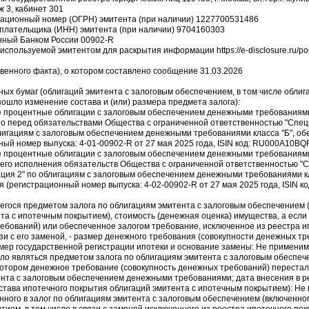
ж 3, кабинет 301
трационный номер (ОГРН) эмитента (при наличии) 1227700531486
плательщика (ИНН) эмитента (при наличии) 9704160303
енный Банком России 00902-R
 используемой эмитентом для раскрытия информации https://e-disclosure.ru/po
твенного факта), о котором составлено сообщение 31.03.2026
ых бумаг (облигаций эмитента с залоговым обеспечением, в том числе облиг
ошло изменение состава и (или) размера предмета залога):
 процентные облигации с залоговым обеспечением денежными требованиями 
о перед обязательствами Общества с ограниченной ответственностью "Спе
лигациям с залоговым обеспечением денежными требованиями класса "Б", об
ый номер выпуска: 4-01-00902-R от 27 мая 2025 года, ISIN код: RU000A10BQR
 процентные облигации с залоговым обеспечением денежными требованиями 
го исполнения обязательств Общества с ограниченной ответственностью "
ия 2" по облигациям с залоговым обеспечением денежными требованиями кл
я (регистрационный номер выпуска: 4-02-00902-R от 27 мая 2025 года, ISIN к
шегося предметом залога по облигациям эмитента с залоговым обеспечением 
та с ипотечным покрытием), стоимость (денежная оценка) имущества, а есл
ебований) или обеспеченное залогом требование, исключенное из реестра и
зи с его заменой, - размер денежного требования (совокупности денежных т
мер государственной регистрации ипотеки и основание замены: Не применим
ало являться предметом залога по облигациям эмитента с залоговым обеспеч
котором денежное требование (совокупность денежных требований) перестал
ента с залоговым обеспечением денежными требованиями; дата внесения в р
става ипотечного покрытия облигаций эмитента с ипотечным покрытием): Не
нного в залог по облигациям эмитента с залоговым обеспечением (включенно