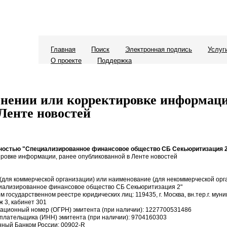
Главная
Поиск
Электронная подпись
Услуг
О проекте
Поддержка
нении или корректировке информаци
Ленте новостей
нностью "Специализированное финансовое общество СБ Секьюритизация 
ровке информации, ранее опубликованной в Ленте новостей
для коммерческой организации) или наименование (для некоммерческой орг
циализированное финансовое общество СБ Секьюритизация 2"
м государственном реестре юридических лиц: 119435, г. Москва, вн.тер.г. му
ж 3, кабинет 301
рационный номер (ОГРН) эмитента (при наличии): 1227700531486
плательщика (ИНН) эмитента (при наличии): 9704160303
енный Банком России: 00902-R