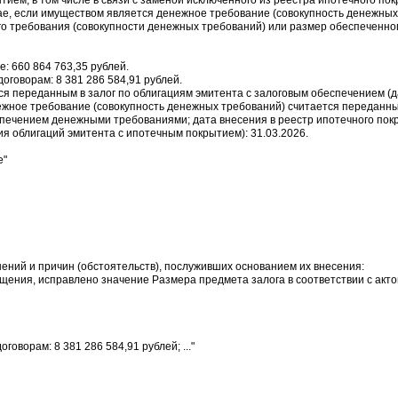
ием, в том числе в связи с заменой исключенного из реестра ипотечного по
чае, если имуществом является денежное требование (совокупность денежны
го требования (совокупности денежных требований) или размер обеспеченно
е: 660 864 763,35 рублей.
оговорам: 8 381 286 584,91 рублей.
тся переданным в залог по облигациям эмитента с залоговым обеспечением (д
ежное требование (совокупность денежных требований) считается переданны
спечением денежными требованиями; дата внесения в реестр ипотечного пок
ия облигаций эмитента с ипотечным покрытием): 31.03.2026.
е"
нений и причин (обстоятельств), послуживших основанием их внесения:
бщения, исправлено значение Размера предмета залога в соответствии с акто
оворам: 8 381 286 584,91 рублей; ..."