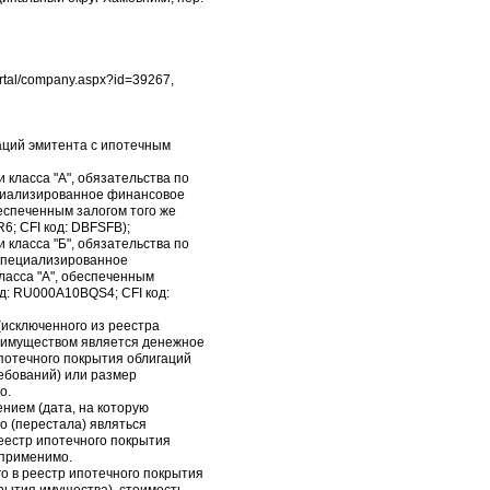
rtal/company.aspx?id=39267,
аций эмитента с ипотечным
класса "А", обязательства по
циализированное финансовое
еспеченным залогом того же
6; CFI код: DBFSFB);
класса "Б", обязательства по
Специализированное
асса "А", обеспеченным
од: RU000A10BQS4; CFI код:
(исключенного из реестра
и имуществом является денежное
потечного покрытия облигаций
ребований) или размер
о.
ением (дата, на которую
о (перестала) являться
еестр ипотечного покрытия
 применимо.
го в реестр ипотечного покрытия