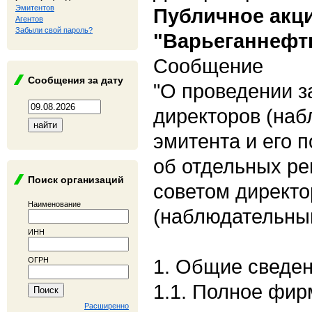
Эмитентов
Публичное акц
Агентов
Забыли свой пароль?
"Варьеганнефт
Сообщение
Сообщения за дату
"О проведении з
директоров (наб
эмитента и его п
об отдельных ре
Поиск организаций
советом директо
Наименование
(наблюдательным
ИНН
1. Общие сведе
ОГРН
1.1. Полное фи
Расширенно