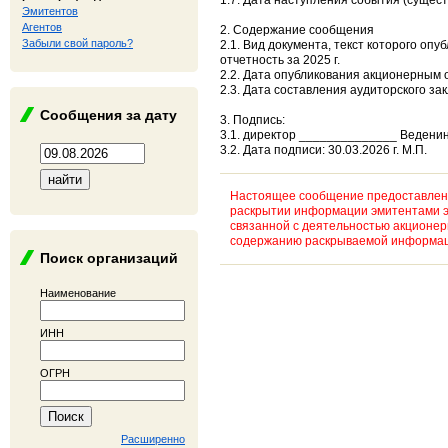
1.7. Дата наступления события (сущест
Эмитентов
Агентов
2. Содержание сообщения
Забыли свой пароль?
2.1. Вид документа, текст которого оп
отчетность за 2025 г.
2.2. Дата опубликования акционерным о
2.3. Дата составления аудиторского за
Сообщения за дату
3. Подпись:
3.1. директор ______________ Ведени
3.2. Дата подписи: 30.03.2026 г. М.П.
Настоящее сообщение предоставлено
раскрытии информации эмитентами э
связанной с деятельностью акционе
содержанию раскрываемой информаци
Поиск организаций
Наименование
ИНН
ОГРН
Расширенно