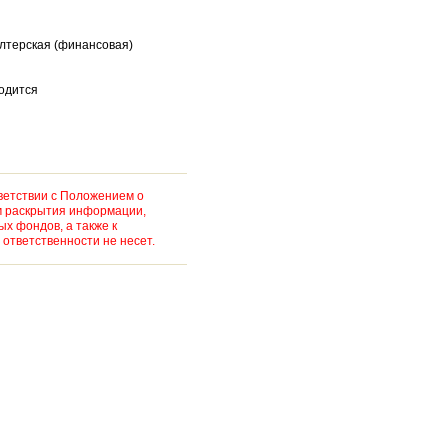
алтерская (финансовая)
водится
ветствии с Положением о
м раскрытия информации,
х фондов, а также к
ответственности не несет.