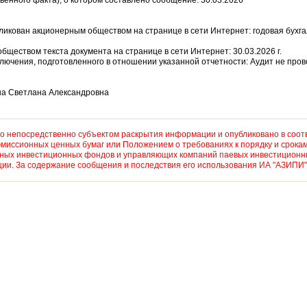
венного факта), о котором составлено сообщение: 30.03.2026
убликован акционерным обществом на странице в сети Интернет: годовая бухг
бществом текста документа на странице в сети Интернет: 30.03.2026 г.
ключения, подготовленного в отношении указанной отчетности: Аудит не про
на Светлана Александровна
 непосредственно субъектом раскрытия информации и опубликовано в соот
миссионных ценных бумаг или Положением о требованиях к порядку и срока
рных инвестиционных фондов и управляющих компаний паевых инвестиционны
и. За содержание сообщения и последствия его использования ИА "АЗИПИ" 