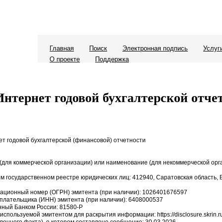
Главная
Поиск
Электронная подпись
Услуг
О проекте
Поддержка
Интернет годовой бухгалтерской отче
т годовой бухгалтерской (финансовой) отчетности
для коммерческой организации) или наименование (для некоммерческой орг
ом государственном реестре юридических лиц: 412940, Саратовская область, 
рационный номер (ОГРН) эмитента (при наличии): 1026401676597
плательщика (ИНН) эмитента (при наличии): 6408000537
енный Банком России: 81580-P
 используемой эмитентом для раскрытия информации: https://disclosure.skrin.r