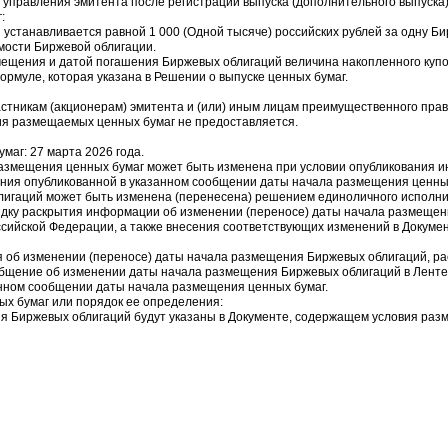
правления эмитента после регистрации выпуска (дополнительного выпуска) 
:
станавливается равной 1 000 (Одной тысяче) российских рублей за одну Би
мости Биржевой облигации.
мещения и датой погашения Биржевых облигаций величина накопленного купо
рмуле, которая указана в Решении о выпуске ценных бумаг.
стникам (акционерам) эмитента и (или) иным лицам преимущественного пра
я размещаемых ценных бумаг не предоставляется.
маг: 27 марта 2026 года.
а размещения ценных бумаг может быть изменена при условии опубликования 
ения опубликованной в указанном сообщении даты начала размещения ценны
игаций может быть изменена (перенесена) решением единоличного исполни
ядку раскрытия информации об изменении (переносе) даты начала размещен
сийской Федерации, а также внесения соответствующих изменений в Докуме
 об изменении (переносе) даты начала размещения Биржевых облигаций, р
общение об изменении даты начала размещения Биржевых облигаций в Ленте 
анном сообщении даты начала размещения ценных бумаг.
ых бумаг или порядок ее определения:
я Биржевых облигаций будут указаны в Документе, содержащем условия раз