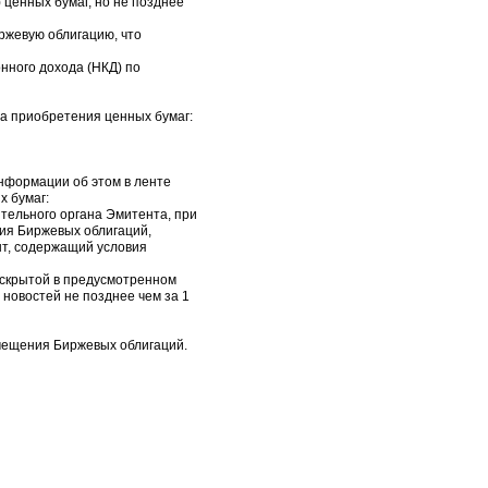
ценных бумаг, но не позднее
ржевую облигацию, что
нного дохода (НКД) по
ва приобретения ценных бумаг:
информации об этом в ленте
х бумаг:
тельного органа Эмитента, при
ия Биржевых облигаций,
нт, содержащий условия
аскрытой в предусмотренном
новостей не позднее чем за 1
мещения Биржевых облигаций.