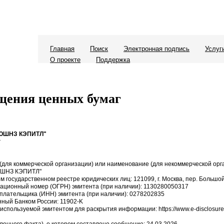
Главная
Поиск
Электронная подпись
Услуг
О проекте
Поддержка
ещения ценных бумаг
ЛЮШНЗ КЭПИТЛ"
г
для коммерческой организации) или наименование (для некоммерческой орг
ЮШНЗ КЭПИТЛ"
ом государственном реестре юридических лиц: 121099, г. Москва, пер. Большой
рационный номер (ОГРН) эмитента (при наличии): 1130280050317
плательщика (ИНН) эмитента (при наличии): 0278202835
нный Банком России: 11902-K
 используемой эмитентом для раскрытия информации: https://www.e-disclosure.