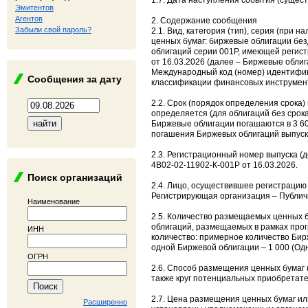
1.7. Дата наступления события (сущест
Эмитентов
Агентов
2. Содержание сообщения
Забыли свой пароль?
2.1. Вид, категория (тип), серия (пр
ценных бумаг: биржевые облигации б
облигаций серии 001Р, имеющей регист
от 16.03.2026 (далее – Биржевые облиг
Международный код (номер) идентифика
Сообщения за дату
классификации финансовых инструменто
2.2. Срок (порядок определения срока)
определяется (для облигаций без срок
Биржевые облигации погашаются в 3 60
погашения Биржевых облигаций выпуск
2.3. Регистрационный номер выпуска (д
4B02-02-11902-К-001P от 16.03.2026.
Поиск организаций
2.4. Лицо, осуществившее регистрацию
Регистрирующая организация – Публич
Наименование
2.5. Количество размещаемых ценных б
облигаций, размещаемых в рамках про
ИНН
количество: примерное количество Би
одной Биржевой облигации – 1 000 (Одн
ОГРН
2.6. Способ размещения ценных бумаг 
также круг потенциальных приобретате
2.7. Цена размещения ценных бумаг ил
Расширенно