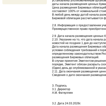
установлены уполномоченным органом у
даты начала размещения ценных бумаг
Цена размещения Биржевых облигаций у
составляет 100% от номинальной стои
В любой день между датой начала раз
Биржевой облигации рассчитывается фо
2.8. Информация о предоставлении уча
Преимущественное право приобретени
2.9. Дата начала размещения ценных бу
2.10. Указание на то, что дата начал
новостей не позднее 1 дня до наступл
Дата начала размещения Биржевых обл
условии соблюдения требований к пор
определенному законодательством Рос
размещения Биржевых облигаций.
В случае принятия Эмитентом решения
порядке, Эмитент обязан раскрыть со
(Один) день до опубликованной в указ
2.11. Дата окончания размещения ценн
Сведения о дате окончания размещени
3. Подпись
3.1. Директор
А.М. Фаткуллин
3.2. Дата 24.03.2026г.