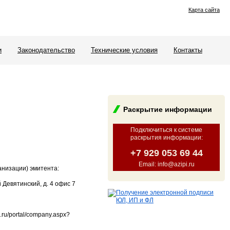
Карта сайта
и
Законодательство
Технические условия
Контакты
Раскрытие информации
Подключиться к системе
раскрытия информации
:
+7 929 053 69 44
Email: info@azipi.ru
анизации) эмитента:
 Девятинский, д. 4 офис 7
ru/portal/company.aspx?