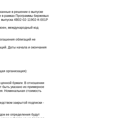
азанные в решении о выпуске
е в рамках Программы биржевых
 выпуска 4B02-02-11902-К-001P
своен, международный код
погашения облигаций не
аций. Даты начала и окончания
щая организация):
 ценной бумаги. В отношении
т быть указано их примерное
ия. Номинальная стоимость
едством закрытой подписки -
ядок ее определения будут