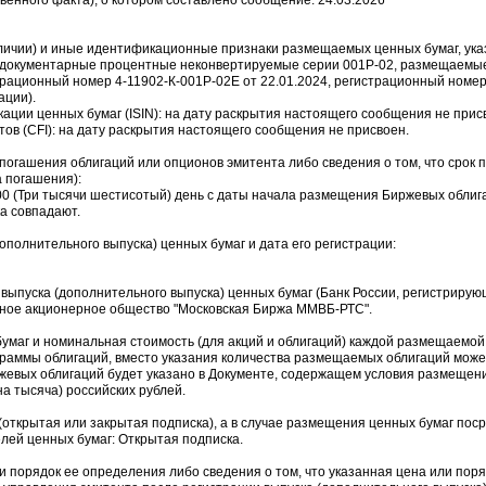
венного факта), о котором составлено сообщение: 24.03.2026
и наличии) и иные идентификационные признаки размещаемых ценных бумаг, ук
ездокументарные процентные неконвертируемые серии 001P-02, размещаемы
рационный номер 4-11902-К-001P-02E от 22.01.2024, регистрационный номер
ации).
ции ценных бумаг (ISIN): на дату раскрытия настоящего сообщения не при
в (CFI): на дату раскрытия настоящего сообщения не присвоен.
 погашения облигаций или опционов эмитента либо сведения о том, что срок 
а погашения):
0 (Три тысячи шестисотый) день с даты начала размещения Биржевых облиг
а совпадают.
ополнительного выпуска) ценных бумаг и дата его регистрации:
 выпуска (дополнительного выпуска) ценных бумаг (Банк России, регистрирую
ное акционерное общество "Московская Биржа ММВБ-РТС".
умаг и номинальная стоимость (для акций и облигаций) каждой размещаемой
граммы облигаций, вместо указания количества размещаемых облигаций може
ржевых облигаций будет указано в Документе, содержащем условия размещен
а тысяча) российских рублей.
(открытая или закрытая подписка), а в случае размещения ценных бумаг поср
лей ценных бумаг: Открытая подписка.
и порядок ее определения либо сведения о том, что указанная цена или пор