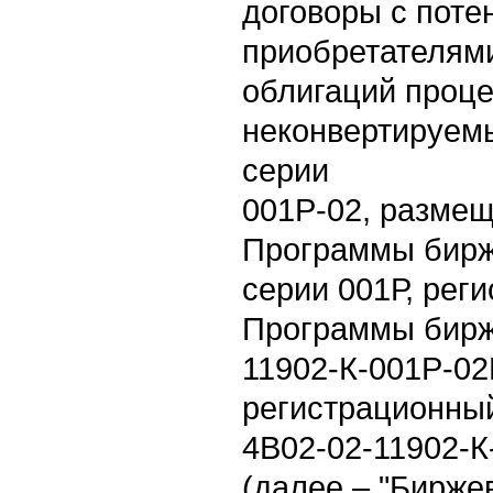
договоры с пот
приобретателям
облигаций проц
неконвертируем
серии
001Р-02, разме
Программы бирж
серии 001Р, рег
Программы бирж
11902-К-001P-02E
регистрационны
4B02-02-11902-К
(далее – "Бирже