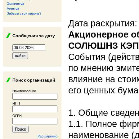
Эмитентов
Агентов
Забыли свой пароль?
Дата раскрытия:
Акционерное о
Сообщения за дату
СОЛЮШНЗ КЭП
События (действ
по мнению эмит
влияние на стои
Поиск организаций
его ценных бума
Наименование
ИНН
1. Общие сведе
ОГРН
1.1. Полное фи
наименование (
Расширенно