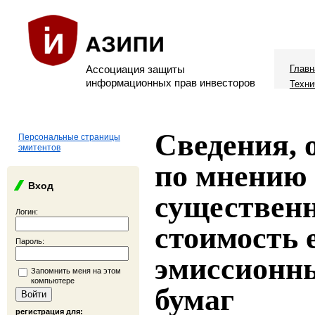
Ассоциация защиты
Главн
информационных прав инвесторов
Техни
Сведения,
Персональные страницы
эмитентов
по мнению 
Вход
существенн
Логин:
стоимость 
Пароль:
эмиссионн
Запомнить меня на этом
компьютере
бумаг
регистрация для: