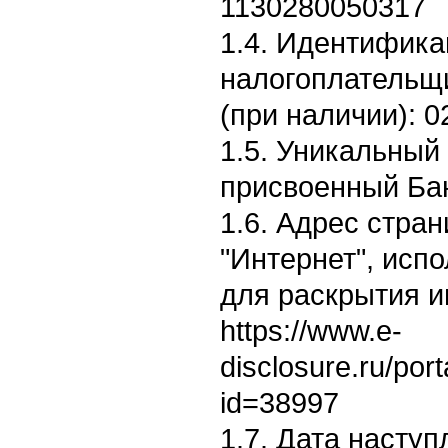
1130280050317
1.4. Идентифик
налогоплательщ
(при наличии): 
1.5. Уникальный
присвоенный Бан
1.6. Адрес стран
"Интернет", исп
для раскрытия 
https://www.e-
disclosure.ru/por
id=38997
1.7. Дата насту