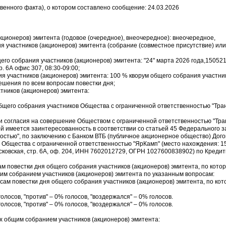
венного факта), о котором составлено сообщение: 24.03.2026
акционеров) эмитента (годовое (очередное), внеочередное): внеочередное,
я участников (акционеров) эмитента (собрание (совместное присутствие) или
щего собрания участников (акционеров) эмитента: "24" марта 2026 года,150521
р. 6А офис 307, 08:30-09:00;
ия участников (акционеров) эмитента: 100 % кворум общего собрания участн
ешения по всем вопросам повестки дня;
стников (акционеров) эмитента:
бщего собрания участников Общества с ограниченной ответственностью "Тра
и согласия на совершение Обществом с ограниченной ответственностью "Тра
ой имеется заинтересованность в соответствии со статьей 45 Федерального з
остью", по заключению с Банком ВТБ (публичное акционерное общество) Дого
Общества с ограниченной ответственностью "ЯрКамп" (место нахождения: 15
осковская, стр. 6А, оф. 204, ИНН 7602012729, ОГРН 1027600838902) по Креди
ам повестки дня общего собрания участников (акционеров) эмитента, по кото
м собранием участников (акционеров) эмитента по указанным вопросам:
осам повестки дня общего собрания участников (акционеров) эмитента, по ко
голосов, "против" – 0% голосов, "воздержался" – 0% голосов.
голосов, "против" – 0% голосов, "воздержался" – 0% голосов.
х общим собранием участников (акционеров) эмитента: