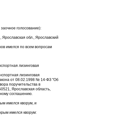
 заочное голосование):
, Ярославская обл., Ярославский
иков имелся по всем вопросам
нспортная лизинговая
нспортная лизинговая
акона от 08.02.1998 № 14-ФЗ "Об
вора поручительства в
0521, Ярославская область,
тному соглашению.
рым имелся кворум, и
торым имелся кворум: