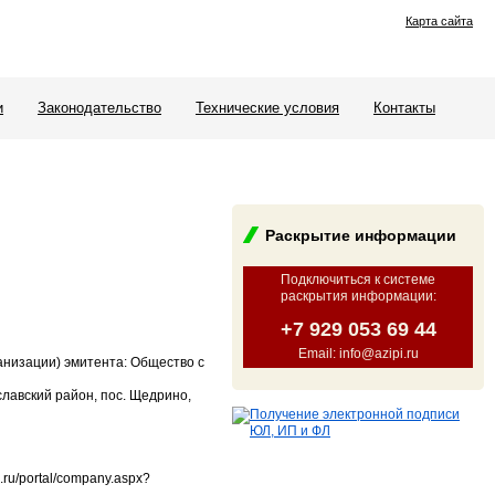
Карта сайта
и
Законодательство
Технические условия
Контакты
Раскрытие информации
Подключиться к системе
раскрытия информации
:
+7 929 053 69 44
Email: info@azipi.ru
анизации) эмитента: Общество с
славский район, пос. Щедрино,
ru/portal/company.aspx?