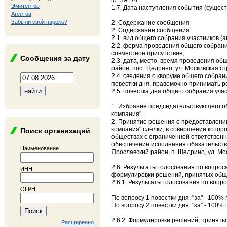
id=39174
Эмитентов
1.7. Дата наступления события (сущест
Агентов
Забыли свой пароль?
2. Содержание сообщения
2. Содержание сообщения
2.1. вид общего собрания участников (
2.2. форма проведения общего собрани
совместное присутствие;
Сообщения за дату
2.3. дата, место, время проведения об
район, пос. Щедрино, ул. Московская ст
2.4. сведения о кворуме общего собран
повестки дня, правомочно принимать р
2.5. повестка дня общего собрания уча
1. Избрание председательствующего о
компания".
2. Принятие решения о предоставлени
компания" сделки, в совершении котор
Поиск организаций
обществах с ограниченной ответственн
обеспечение исполнения обязательств 
Наименование
Ярославский район, п. Щедрино, ул. М
2.6. Результаты голосования по вопрос
ИНН
формулировки решений, принятых общи
2.6.1. Результаты голосования по вопр
ОГРН
По вопросу 1 повестки дня: "за" - 100% 
По вопросу 2 повестки дня: "за" - 100% 
2.6.2. Формулировки решений, приняты
Расширенно