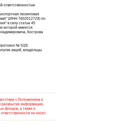
ой ответственностью
анспортная лизинговая
Камп" (ИНН 7602012729) по
я" в силу статьи 45
ии которой имеется
Владимировича, Кострова
 протокол № 5/26
ыпуске акций, владельцы
ветствии с Положением о
м раскрытия информации,
х фондов, а также к
ответственности не несет.