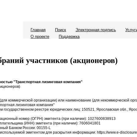
Главная
Поиск
Электронная подпись
Услуг
О проекте
Поддержка
раний участников (акционеров)
ностью "Транспортная лизинговая компания"
акционеров)
для коммерческой организации) или наименование (для некоммерческой орг
спортная лизинговая компания"
ом государственном реестре юридических лиц: 150521, Ярославская обл., Яро
рационный номер (ОГРН) эмитента (при наличии): 1027600838913
плательщика (ИНН) эмитента (при наличии): 7606041801
нный Банком России: 00155-L
 используемой эмитентом для раскрытия информации: https://www.e-disclosure.