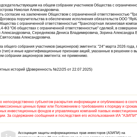
председательствующим на общем собрании участников Общества с ограниченн
острова Николая Александровича.
ить согласие на заключение Обществом с ограниченной ответственностью "Тр
- Договора поручительства в обеспечение исполнения обязательств ООО "Яр
бщества с ограниченной ответственностью "Транспортная лизинговая компани
14-ФЗ "Об обществах с ограниченной ответственностью" сделкой, в совершен
я Александровича, Середнякова Дениса Владимировича, Зорина Александра 
 Святослава Александровича.
ла общего собрания участников (акционеров) эмитента: "24" марта 2026 года,
рия (тип) и иные идентификационные признаки акций, указанные в решении о в
ем собрании акционеров эмитента: не применимо.
дитных историй (Доверенность №22/25 от 22.07.2025)
 непосредственно субъектом раскрытия информации и опубликовано в соот
миссионных ценных бумаг или Положением о требованиях к порядку и срока
рных инвестиционных фондов и управляющих компаний паевых инвестиционны
и. За содержание сообщения и последствия его использования ИА "АЗИПИ" 
Ассоциация защиты информационных прав инвесторов (АЗИПИ) на