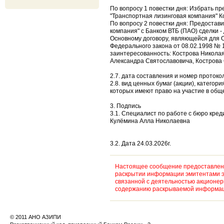
По вопросу 1 повестки дня: Избрать 
"Транспортная лизинговая компания" К
По вопросу 2 повестки дня: Предостав
компания" с Банком ВТБ (ПАО) сделки 
Основному договору, являющейся для О
Федерального закона от 08.02.1998 № 
заинтересованность: Кострова Никола
Александра Святославовича, Кострова
2.7. дата составления и номер протоко
2.8. вид ценных бумаг (акции), катего
которых имеют право на участие в общ
3. Подпись
3.1. Специалист по работе с бюро кре
Кулёмина Алла Николаевна
3.2. Дата 24.03.2026г.
Настоящее сообщение предоставлено
раскрытии информации эмитентами э
связанной с деятельностью акционе
содержанию раскрываемой информаци
© 2011 АНО АЗИПИ