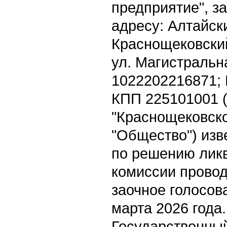
предприятие", з
адресу: Алтайск
Краснощековский
ул. Магистральн
1022202216871;
КПП 225101001 
"Краснощековск
"Общество") изв
по решению лик
комиссии прово
заочное голосов
марта 2026 года.
Государственны