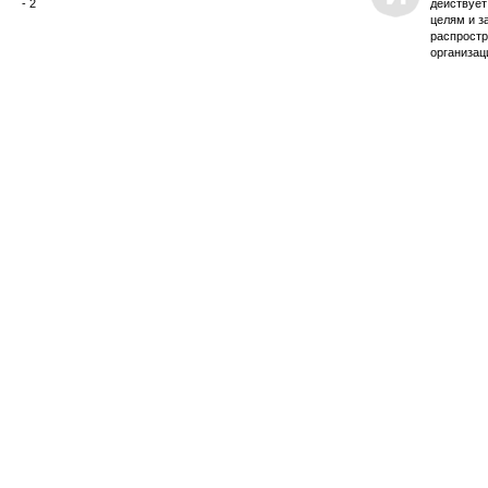
- 2
действует
целям и з
распростр
организац