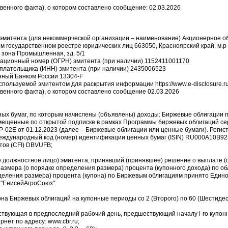
венного факта), о котором составлено сообщение: 02.03.2026
эмитента (для некоммерческой организации – наименование) Акционерное 
ом государственном реестре юридических лиц 663050, Красноярский край, м.р-
 зона Промышленная, зд. 5/1
рационный номер (ОГРН) эмитента (при наличии) 1152411001170
плательщика (ИНН) эмитента (при наличии) 2435006523
енный Банком России 13304-F
используемой эмитентом для раскрытия информации https://www.e-disclosure.r
твенного факта), о котором составлено сообщение 02.03.2026
ных бумаг, по которым начислены (объявлены) доходы: Биржевые облигации
мещенные по открытой подписке в рамках Программы биржевых облигаций с
-02E от 01.12.2023 (далее – Биржевые облигации или ценные бумаги). Реги
 международный код (номер) идентификации ценных бумаг (ISIN) RU000A10B9
ов (CFI) DBVUFB;
е должностное лицо) эмитента, принявший (принявшее) решение о выплате (
азмера (о порядке определения размера) процента (купонного дохода) по о
деления размера) процента (купона) по Биржевым облигациям принято Еди
 "ЕнисейАгроСоюз":
она Биржевых облигаций на купонные периоды со 2 (Второго) по 60 (Шестидес
ействующая в предпоследний рабочий день, предшествующий началу i-го купон
нет по адресу: www.cbr.ru;