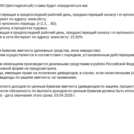
 60 (Шестидесятый) ставка будет определяться как:
ействующая в предпоследний рабочий день, предшествующий началу i-го купон
нет по адресу: www.cbr.ru;
 купонного периода, (i=2,3,…60);
купону, в процентах годовых.
ющая в предпоследний рабочий день, предшествующий началу i-го купонного п
 в сети Интернет по адресу: www.cbr.ru: 15,50%
 бумагам эмитента (денежные средства, иное имущество):
ям осуществляется в соответствии с порядком, установленным действующим
м облигациям производится денежными средствами в рублях Российской Феде
нежной форме не предусмотрена.
ица, имеющие право на получение дивидендов, в случае, если начисленными 
виденды по акциям эмитента: не применимо;
выплате доходов по ценным бумагам эмитента (дивидендов по акциям, процент
 если обязанность по выплате доходов по ценным бумагам должна быть испо
- дата окончания этого срока: 03.04.2026 г.