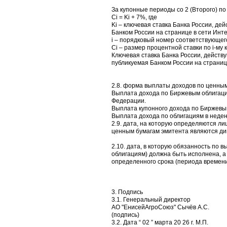
За купонные периоды со 2 (Второго) по
Сi = Ki + 7%, где
Ki – ключевая ставка Банка России, д
Банком России на странице в сети Интер
i – порядковый номер соответствующего
Ci – размер процентной ставки по i-му 
Ключевая ставка Банка России, действу
публикуемая Банком России на странице
2.8. форма выплаты доходов по ценным
Выплата дохода по Биржевым облигаци
Федерации.
Выплата купонного дохода по Биржевы
Выплата дохода по облигациям в неде
2.9. дата, на которую определяются л
ценным бумагам эмитента являются ди
2.10. дата, в которую обязанность по 
облигациям) должна быть исполнена, а
определенного срока (периода времени) 
3. Подпись
3.1. Генеральный директор
АО "ЕнисейАгроСоюз" Сычёв А.С.
(подпись)
3.2. Дата “ 02 ” марта 20 26 г. М.П.