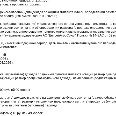
 купонного периода, (i=2,3,…60);
купону, в процентах годовых.
 (об объявлении) дивидендов по акциям эмитента или об определении разме
о облигациям эмитента: 02.03.2026 г.;
ола собрания (заседания) уполномоченного органа управления эмитента, на 
о акциям эмитента или об определении размера (о порядке определения раз
учае если указанное решение принято коллегиальным органом управления эм
- Генеральным директором АО "ЕнисейАгроСоюз", Приказ № 14-ЕАС от 02 ма
3, 6, 9 месяцев года; иной период; даты начала и окончания купонного период
м эмитента:
атый.
026 г.
4.2026 г.
ежащих выплате) доходов по ценным бумагам эмитента (общий размер дивид
а); общий размер процентов (купонного дохода), начисленных (подлежащих 
00 рублей 00 копеек;
выплате) доходов в расчете на одну ценную бумагу эмитента (размер объявл
егории (типа); размер начисленных (подлежащих выплате) процентов (купонн
уска за отчетный (купонный) период):
одовых; 18 рублей 49 копеек;