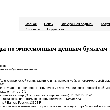
Главная
Поиск
Электронная подпись
Услуг
О проекте
Поддержка
ды по эмиссионным ценным бумагам 
Союз"
ценным бумагам эмитента
для коммерческой организации) или наименование (для некоммерческой орг
юз"
ом государственном реестре юридических лиц: 663050, Красноярский край, м.
мышленная, зд. 5/1
рационный номер (ОГРН) эмитента (при наличии): 1152411001170
плательщика (ИНН) эмитента (при наличии): 2435006523
нный Банком России: 13304-F
 используемой эмитентом для раскрытия информации: https://www.e-disclosure.