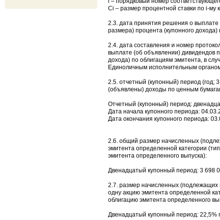
i – порядковый номер соответствующего
Ci – размер процентной ставки по i-му 
2.3. дата принятия решения о выплате
размера) процента (купонного дохода) п
2.4. дата составления и номер проток
выплате (об объявлении) дивидендов п
дохода) по облигациям эмитента, в сл
Единоличным исполнительным органом 
2.5. отчетный (купонный) период (год; 
(объявлены) доходы по ценным бумага
Отчетный (купонный) период: двенадц
Дата начала купонного периода: 04.03.2
Дата окончания купонного периода: 03.0
2.6. общий размер начисленных (подл
эмитента определенной категории (тип
эмитента определенного выпуска):
Двенадцатый купонный период: 3 698 0
2.7. размер начисленных (подлежащих 
одну акцию эмитента определенной кат
облигацию эмитента определенного вып
Двенадцатый купонный период: 22,5% г