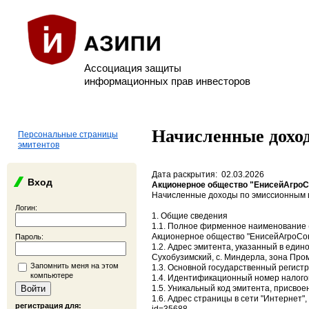
Ассоциация защиты
информационных прав инвесторов
Начисленные дохо
Персональные страницы
эмитентов
Дата раскрытия: 02.03.2026
Вход
Акционерное общество "ЕнисейАгро
Начисленные доходы по эмиссионным 
Логин:
1. Общие сведения
1.1. Полное фирменное наименование (
Акционерное общество "ЕнисейАгроСо
Пароль:
1.2. Адрес эмитента, указанный в един
Сухобузимский, с. Миндерла, зона Про
Запомнить меня на этом
1.3. Основной государственный регист
компьютере
1.4. Идентификационный номер налого
1.5. Уникальный код эмитента, присвое
1.6. Адрес страницы в сети "Интернет",
регистрация для: