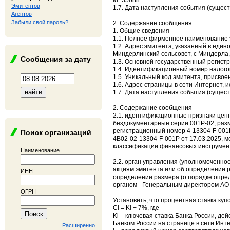
id=35688
Эмитентов
1.7. Дата наступления события (сущест
Агентов
Забыли свой пароль?
2. Содержание сообщения
1. Общие сведения
1.1. Полное фирменное наименование 
1.2. Адрес эмитента, указанный в един
Миндерлинский сельсовет, с Миндерла,
Сообщения за дату
1.3. Основной государственный регист
1.4. Идентификационный номер налого
1.5. Уникальный код эмитента, присво
1.6. Адрес страницы в сети Интернет, 
1.7. Дата наступления события (сущес
2. Содержание сообщения
2.1. идентификационные признаки цен
бездокументарные серии 001Р-02, раз
регистрационный номер 4-13304-F-001P
Поиск организаций
4B02-02-13304-F-001P от 17.03.2025,
классификации финансовых инструмент
Наименование
2.2. орган управления (уполномоченно
акциям эмитента или об определении р
ИНН
определении размера (о порядке опре
органом - Генеральным директором АО
ОГРН
Установить, что процентная ставка куп
Сi = Ki + 7%, где
Ki – ключевая ставка Банка России, д
Банком России на странице в сети Интер
Расширенно