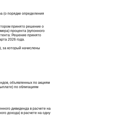
ра (о порядке определения
котором принято решение о
мера) процента (купонного
итента: Решение принято
рта 2026 года.
а), за который начислены
ендов, объявленных по акциям
выплате) по облигациям
енного дивиденда в расчете на
ого дохода) в расчете на одну