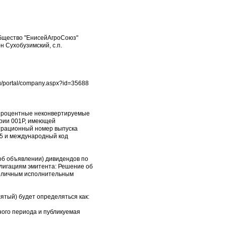
общество "ЕнисейАгроСоюз"
н Сухобузимский, с.п.
u/portal/company.aspx?id=35688
 процентные неконвертируемые
ерии 001Р, имеющей
страционный номер выпуска
25 и международный код
об объявлении) дивидендов по
блигациям эмитента: Решение об
ноличным исполнительным
ятый) будет определяться как:
ного периода и публикуемая