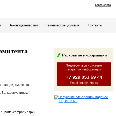
Карта сайта
и
Законодательство
Технические условия
Контакты
эмитента
Раскрытие информации
Подключиться к системе
раскрытия информации
:
+7 929 053 69 44
Email: info@azipi.ru
анизации) эмитента:
о. Большемуртинско-
ru/portal/company.aspx?