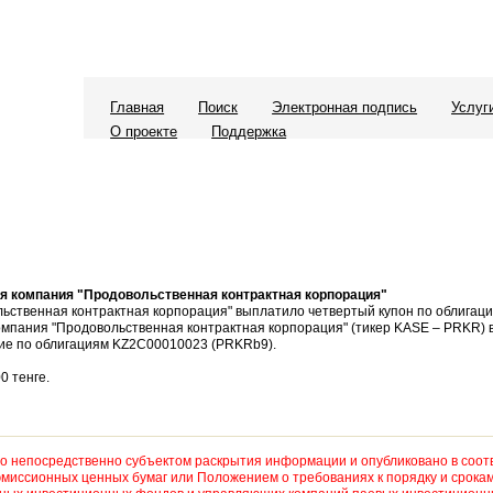
Главная
Поиск
Электронная подпись
Услуг
О проекте
Поддержка
я компания "Продовольственная контрактная корпорация"
ьственная контрактная корпорация" выплатило четвертый купон по облига
компания "Продовольственная контрактная корпорация" (тикер KASE – PRKR)
ние по облигациям KZ2C00010023 (PRKRb9).
0 тенге.
 непосредственно субъектом раскрытия информации и опубликовано в соот
миссионных ценных бумаг или Положением о требованиях к порядку и срока