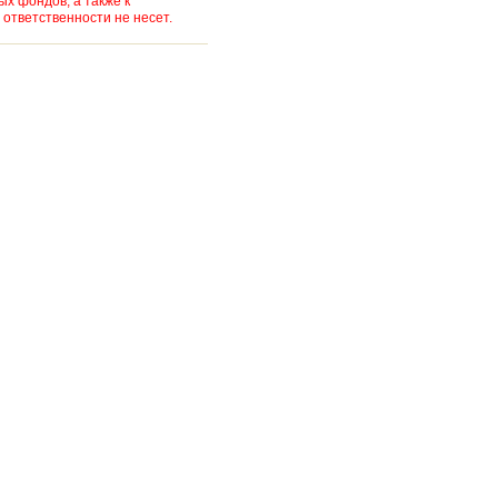
х фондов, а также к
ответственности не несет.