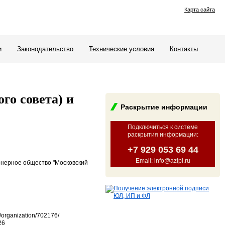
Карта сайта
и
Законодательство
Технические условия
Контакты
го совета) и
Раскрытие информации
Подключиться к системе
раскрытия информации
:
+7 929 053 69 44
Email: info@azipi.ru
онерное общество "Московский
/organization/702176/
26