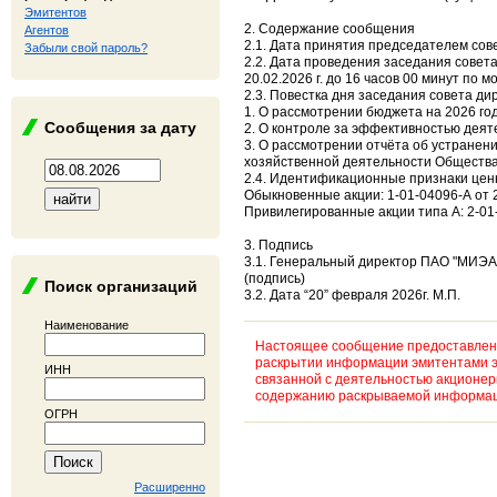
Эмитентов
2. Содержание сообщения
Агентов
2.1. Дата принятия председателем сов
Забыли свой пароль?
2.2. Дата проведения заседания совет
20.02.2026 г. до 16 часов 00 минут по 
2.3. Повестка дня заседания совета ди
1. О рассмотрении бюджета на 2026 го
Сообщения за дату
2. О контроле за эффективностью деят
3. О рассмотрении отчёта об устране
хозяйственной деятельности Общества 
2.4. Идентификационные признаки цен
Обыкновенные акции: 1-01-04096-А от 27
Привилегированные акции типа А: 2-01-
3. Подпись
3.1. Генеральный директор ПАО "МИЭА"
(подпись)
Поиск организаций
3.2. Дата “20” февраля 2026г. М.П.
Наименование
Настоящее сообщение предоставлено
раскрытии информации эмитентами э
ИНН
связанной с деятельностью акционе
содержанию раскрываемой информаци
ОГРН
Расширенно