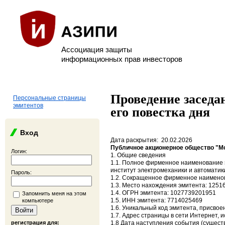
Ассоциация защиты
информационных прав инвесторов
Проведение заседан
Персональные страницы
эмитентов
его повестка дня
Вход
Дата раскрытия: 20.02.2026
Публичное акционерное общество "Мо
Логин:
1. Общие сведения
1.1. Полное фирменное наименование 
институт электромеханики и автоматик
Пароль:
1.2. Сокращенное фирменное наимено
1.3. Место нахождения эмитента: 12516
1.4. ОГРН эмитента: 1027739201951
Запомнить меня на этом
1.5. ИНН эмитента: 7714025469
компьютере
1.6. Уникальный код эмитента, присво
1.7. Адрес страницы в сети Интернет, и
регистрация для:
1.8 Дата наступления события (сущест