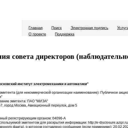
Главная
Поиск
Электронная подпись
Услуг
О проекте
Поддержка
ия совета директоров (наблюдательно
сковский институт электромеханики и автоматики"
эмитента (для некоммерческой организации наименование): Публичное акци
и"
вание эмитента: ПАО "МИЭА"
7, город Москва, Авиационный переулок, дом 5
енный регистрирующим органом: 04096-А
спользуемой эмитентом для раскрытия информации: http://e-disclosure.azipi.ru
венного факта), о котором составлено сообщение (если применимо): 20.02.20