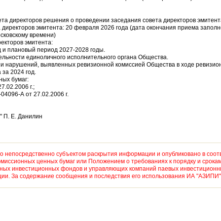
ета директоров решения о проведении заседания совета директоров эмитент
а директоров эмитента: 20 февраля 2026 года (дата окончания приема запол
московскому времени)
ректоров эмитента:
д и плановый период 2027-2028 годы.
ельности единоличного исполнительного органа Общества.
нии нарушений, выявленных ревизионной комиссией Общества в ходе ревизио
за 2024 год.
ных бумаг:
.02.2006 г.;
04096-А от 27.02.2006 г.
 П. Е. Данилин
 непосредственно субъектом раскрытия информации и опубликовано в соот
миссионных ценных бумаг или Положением о требованиях к порядку и срока
рных инвестиционных фондов и управляющих компаний паевых инвестиционны
и. За содержание сообщения и последствия его использования ИА "АЗИПИ" 