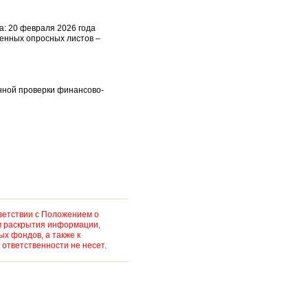
а: 20 февраля 2026 года
ненных опросных листов –
нной проверки финансово-
ветствии с Положением о
м раскрытия информации,
х фондов, а также к
ответственности не несет.