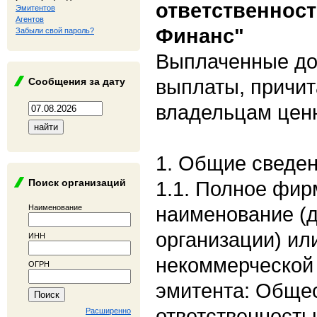
ответственнос
Эмитентов
Агентов
Финанс"
Забыли свой пароль?
Выплаченные до
выплаты, причи
Сообщения за дату
владельцам цен
1. Общие сведе
Поиск организаций
1.1. Полное фи
наименование (
Наименование
организации) ил
ИНН
некоммерческой 
ОГРН
эмитента: Общес
ответственност
Расширенно