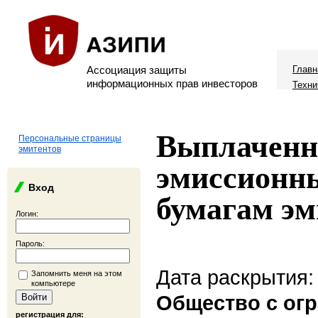
Ассоциация защиты
Главн
информационных прав инвесторов
Техни
Выплаченн
Персональные страницы
эмитентов
эмиссионн
Вход
бумагам эм
Логин:
Пароль:
Дата раскрытия:
Запомнить меня на этом
компьютере
Общество с ог
регистрация для: