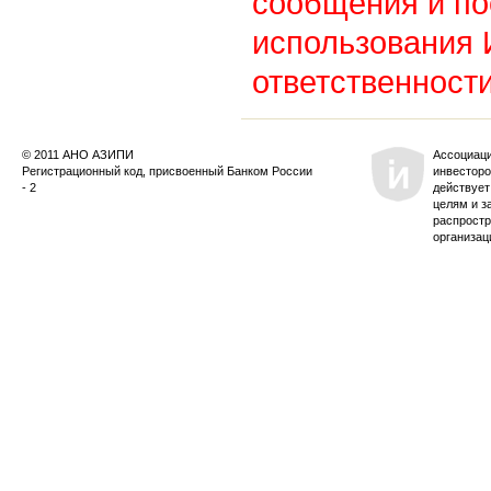
сообщения и по
использования
ответственности
© 2011 АНО АЗИПИ
Ассоциац
Регистрационный код, присвоенный Банком России
инвесторо
- 2
действует
целям и з
распростр
организац