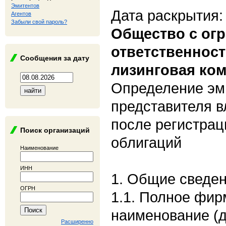
Эмитентов
Дата раскрытия:
Агентов
Забыли свой пароль?
Общество с ог
ответственнос
Сообщения за дату
лизинговая ко
Определение эм
представителя в
после регистрац
Поиск организаций
облигаций
Наименование
ИНН
1. Общие сведе
ОГРН
1.1. Полное фи
наименование (
Расширенно