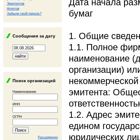
Дата начала ра
Эмитентов
Агентов
бумаг
Забыли свой пароль?
1. Общие сведе
Сообщения за дату
1.1. Полное фи
наименование (
организации) ил
некоммерческой 
Поиск организаций
эмитента: Общес
Наименование
ответственност
ИНН
1.2. Адрес эмите
ОГРН
едином государс
юридических лиц:
Расширенно