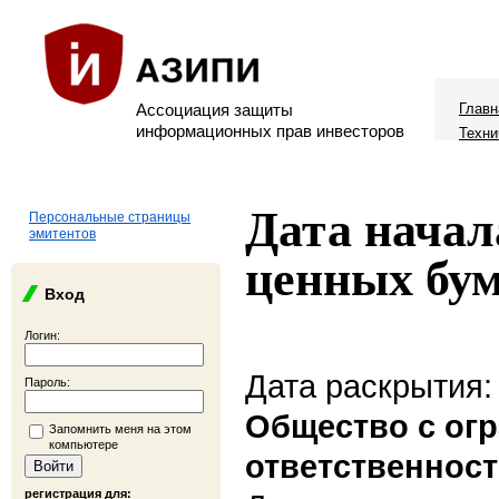
Ассоциация защиты
Главн
информационных прав инвесторов
Техни
Дата начал
Персональные страницы
эмитентов
ценных бу
Вход
Логин:
Дата раскрытия:
Пароль:
Общество с ог
Запомнить меня на этом
компьютере
ответственнос
регистрация для: