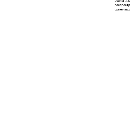
целям и з
распростр
организац