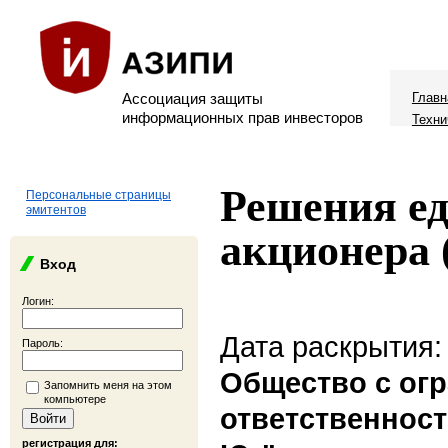
Ассоциация защиты
Главн
информационных прав инвесторов
Техни
Решения ед
Персональные страницы
эмитентов
акционера 
Вход
Логин:
Дата раскрытия:
Пароль:
Общество с ог
Запомнить меня на этом
компьютере
ответственнос
регистрация для: