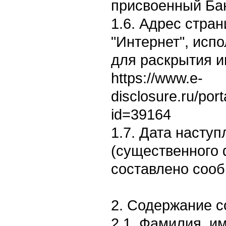
присвоенный Бан
1.6. Адрес стран
"Интернет", исп
для раскрытия 
https://www.e-
disclosure.ru/por
id=39164
1.7. Дата насту
(существенного 
составлено сооб
2. Содержание 
2.1. Фамилия, им