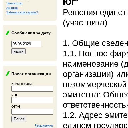
Юг"
Эмитентов
Агентов
Решения единст
Забыли свой пароль?
(участника)
Сообщения за дату
1. Общие сведе
1.1. Полное фи
наименование (
организации) ил
Поиск организаций
некоммерческой 
Наименование
эмитента: Общес
ИНН
ответственность
ОГРН
1.2. Адрес эмите
едином государс
Расширенно