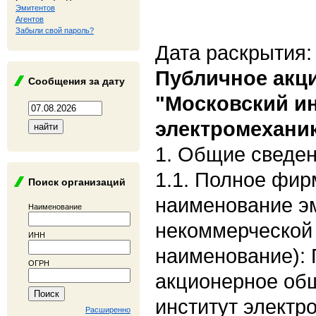
Эмитентов
Агентов
Забыли свой пароль?
Дата раскрытия:
Публичное акц
Сообщения за дату
"Московский и
электромеханик
1. Общие сведе
1.1. Полное фи
Поиск организаций
наименование э
Наименование
некоммерческой
ИНН
наименование):
ОГРН
акционерное об
институт электр
Расширенно