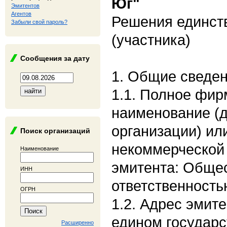
Юг"
Эмитентов
Агентов
Решения единст
Забыли свой пароль?
(участника)
Сообщения за дату
1. Общие сведе
1.1. Полное фи
наименование (
организации) ил
Поиск организаций
некоммерческой 
Наименование
эмитента: Общес
ИНН
ответственность
ОГРН
1.2. Адрес эмите
едином государс
Расширенно