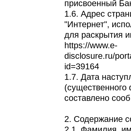
присвоенный Бан
1.6. Адрес стран
"Интернет", исп
для раскрытия 
https://www.e-
disclosure.ru/por
id=39164
1.7. Дата насту
(существенного 
составлено сооб
2. Содержание 
2.1. Фамилия, им