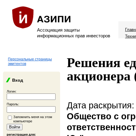
Ассоциация защиты
Главн
информационных прав инвесторов
Техни
Решения ед
Персональные страницы
эмитентов
акционера 
Вход
Логин:
Дата раскрытия:
Пароль:
Общество с ог
Запомнить меня на этом
компьютере
ответственнос
регистрация для: