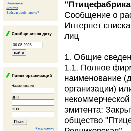
"Птицефабрика
Эмитентов
Агентов
Сообщение о рас
Забыли свой пароль?
Интернет списк
лиц
Сообщения за дату
1. Общие сведе
1.1. Полное фи
Поиск организаций
наименование (
организации) ил
Наименование
некоммерческой 
ИНН
эмитента: Закры
ОГРН
общество "Птиц
Родниковская"
Расширенно