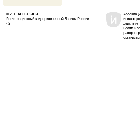
© 2011 АНО АЗИПИ
Ассоциац
Регистрационный код, присвоенный Банком России
инвесторо
- 2
действует
целям и з
распростр
организац