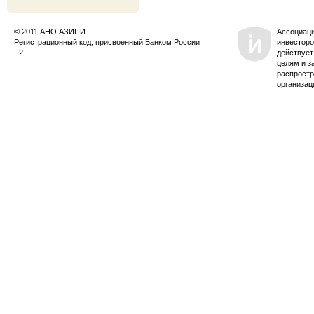
© 2011 АНО АЗИПИ
Ассоциац
Регистрационный код, присвоенный Банком России
инвесторо
- 2
действует
целям и з
распростр
организац