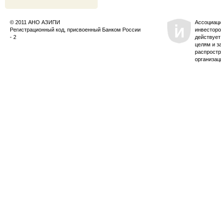
© 2011 АНО АЗИПИ
Ассоциац
Регистрационный код, присвоенный Банком России
инвесторо
- 2
действует
целям и з
распростр
организац