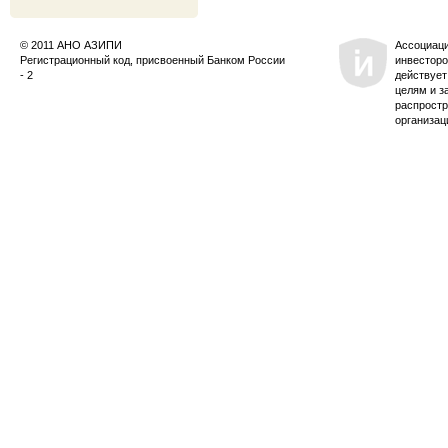
© 2011 АНО АЗИПИ
Ассоциац
Регистрационный код, присвоенный Банком России
инвесторо
- 2
действует
целям и з
распростр
организац